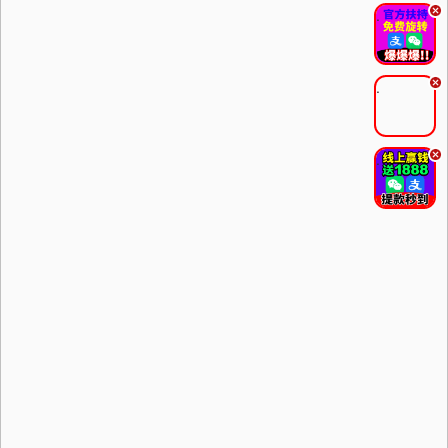
.
.
.